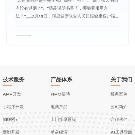
“如何看药品是不是正规厂商生产的？”、“放了很久的药
有没有过期？”、“药品说明书丢了，哪能看服用方
法？”……3月15日，阿里健康联合人民日报健康客户端
推出“药品真伪一扫即知”活动，将“码上放心”功能搬进
微信小程序，让消费者可以随时扫码查询药品信息，保
详细信息
障用药安全。
技术服务
产品体系
关于我们
APP开发
RPO招聘
经典案例
小程序开发
电商产品
公司简介
物联网+
上门按摩系统
合作伙伴
定制开发
单身经济
AI工具导航