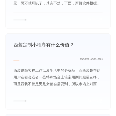
元一两万就可以了，其实不然，下面，新帆软件根据多
年的互联网资深从业经验，跟大家一起探讨
详细信息
西装定制小程序有什么价值？
2022-02-28
西装是顾客在工作以及生活中的必备品，而西装是帮助
用户在宴会或者一些特殊场合上较常用到的服装选择，
而且西装不管是男是女都会需要到，所以市场上对西装
定制这一需求也是很大的，通过定制的模式可以满足顾
客对西装在设计上的个性化选择，所以通过专门的西装
详细信息
定制小程序开发可以帮助用户更好解决对定制西装这一
需求。