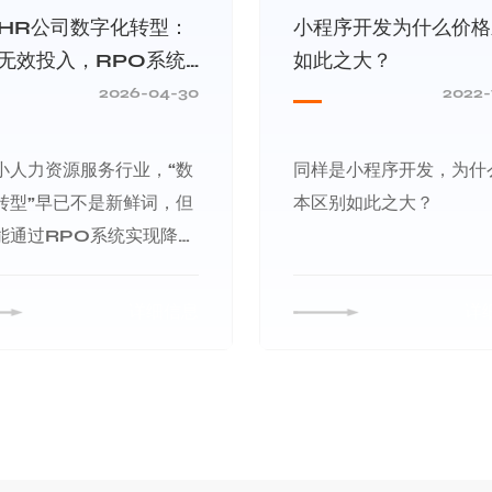
HR公司数字化转型：
小程序开发为什么价格
无效投入，RPO系统
如此之大？
与落地全指南
2026-04-30
2022-
小人力资源服务行业，“数
同样是小程序开发，为什
转型”早已不是新鲜词，但
本区别如此之大？
能通过RPO系统实现降本
的企业不足30%。多数
公司陷入“投入即浪费”的困
详细信息
详
花几万块买系统，最后沦
电子台账”；员工抵触、流
节、数据混乱，不仅没提
率，反而增加了管理负