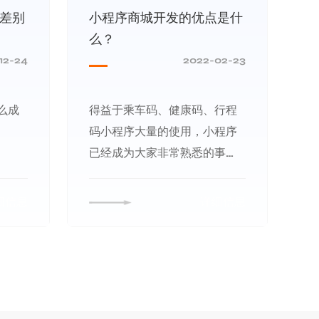
差别
小程序商城开发的优点是什
么？
12-24
2022-02-23
么成
得益于乘车码、健康码、行程
码小程序大量的使用，小程序
已经成为大家非常熟悉的事
物。小程序本身具有体积小、
不用安装、即用即走等优点；
细信息
详细信息
加上微信的基础用户群体大，
吸引了众多的用户、商家、政
府和媒体进行定制小程序开
发，基于商城小程序来讲，小
程序商城开发的优点是什么？