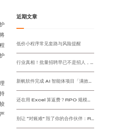
近期文章
护
将
低价小程序常见套路与风险提醒
程
护
行业真相！批量招聘早已不是招人，已经变成顶级社交分销生意
新帆软件完成 AI 智能体项目「满效来客」开发 | 企业 AI 工作流定制开发
理
持
还在用 Excel 算返费？RPO 规模化后人工对账的 3 大深坑
较
严
别让 “对账难” 毁了你的合作伙伴：RPO 业务如何实现节点自动结算？