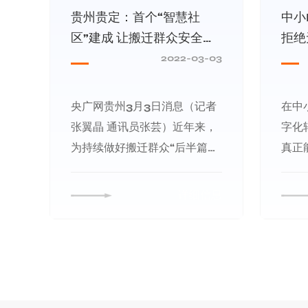
贵州贵定：首个“智慧社
中小
区”建成 让搬迁群众安全又
拒绝
安心
选型
2022-03-03
央广网贵州3月3日消息（记者
在中
张翼晶 通讯员张芸）近年来，
字化
为持续做好搬迁群众“后半篇文
真正
章”，贵州省黔南黔南布依族苗
提效
族自治州贵定县积极整合乡村
HR
详细信息
振兴东西部协作资金，开发福
境：
来社区“智慧社区”APP服务平
为“
台，建设福来社区数据管理中
程脱
心，探索建立社区、企业、居
升效
民三方联动治理体系，让传统
担。