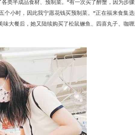
了各类半成品食材、预制菜。“有一次买了醉蟹，因为步骤
五个小时，因此我宁愿花钱买预制菜。”正在福来食集选
美味大餐后，她又陆续购买了松鼠鳜鱼、四喜丸子、咖喱