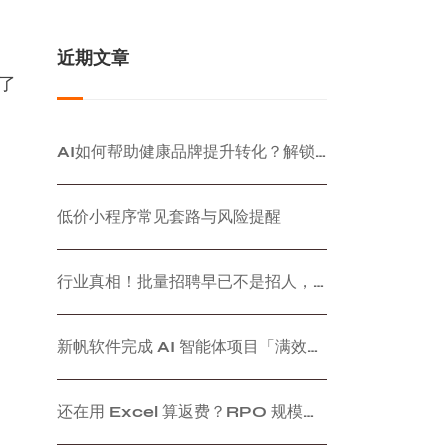
近期文章
了
AI如何帮助健康品牌提升转化？解锁大健康数字化获客新能力
低价小程序常见套路与风险提醒
行业真相！批量招聘早已不是招人，已经变成顶级社交分销生意
新帆软件完成 AI 智能体项目「满效来客」开发 | 企业 AI 工作流定制开发
还在用 Excel 算返费？RPO 规模化后人工对账的 3 大深坑