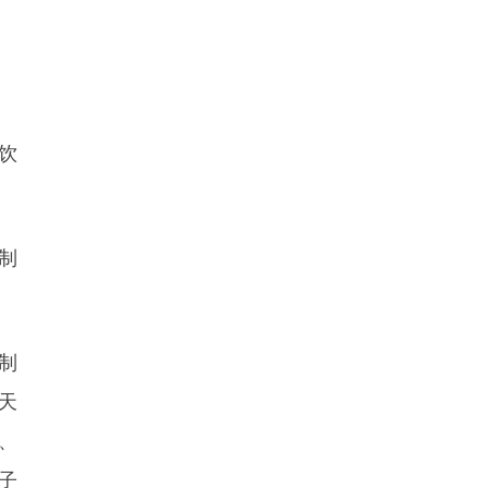
饮
制
制
天
、
子