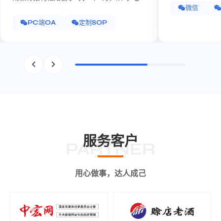
遗产保护的专业
微信
年1月开始实行自收自支、自负盈亏、事业
单位企业化管理，是集新闻采访、报刊编
PC端OA
定制SOP
辑、图书经营、教材开发、出版、印刷、发
行、广告等为一体。
服务客户
PARTNER
用心做事，达人成己